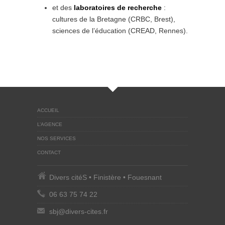
et des
laboratoires de recherche
:
cultures de la Bretagne (CRBC, Brest),
sciences de l’éducation (CREAD, Rennes).
ACCUEIL
L’AGENCE
NOS SERVICES
CONTACT
Divers citéS • Finistère • Fouesnant
06 63 75 74 22
sbj@divers-cites.fr