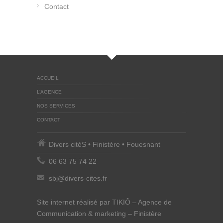
Contact
ACCUEIL
L’AGENCE
NOS SERVICES
CONTACT
Divers citéS • Finistère • Fouesnant
06 63 75 74 22
sbj@divers-cites.fr
Site internet réalisé par TIKIÔ – Agence de
Communication & marketing – Finistère