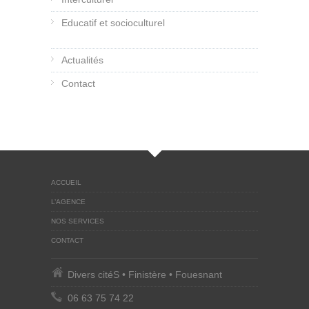
Educatif et socioculturel
Actualités
Contact
ACCUEIL
L’AGENCE
NOS SERVICES
CONTACT
Divers citéS • Finistère • Fouesnant
06 63 75 74 22