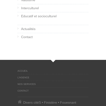
Nautisme
Interculturel
Educatif et socioculturel
Actualités
Contact
ACCUEIL
L’AGENCE
NOS SERVICES
CONTACT
Divers citéS • Finistère • Fouesnant