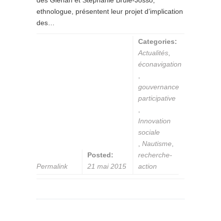
des Glénan et Stéphanie Brulé-Josso,
ethnologue, présentent leur projet d’implication
des…
Categories:
Actualités
,
éconavigation
,
gouvernance
participative
,
Innovation
sociale
,
Nautisme
,
Posted:
recherche-
Permalink
21 mai 2015
action